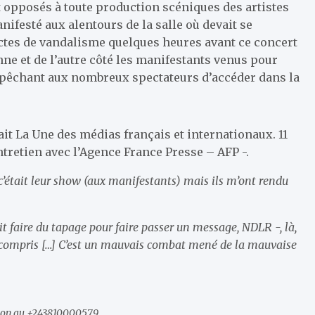
 opposés à toute production scéniques des artistes
ifesté aux alentours de la salle où devait se
 actes de vandalisme quelques heures avant ce concert
nne et de l’autre côté les manifestants venus pour
empêchant aux nombreux spectateurs d’accéder dans la
fait La Une des médias français et internationaux. 11
entretien avec l’Agence France Presse – AFP -.
 c’était leur show (aux manifestants) mais ils m’ont rendu
it faire du tapage pour faire passer un message, NDLR -, là,
a compris […] C’est un mauvais combat mené de la mauvaise
tion au +243810000579