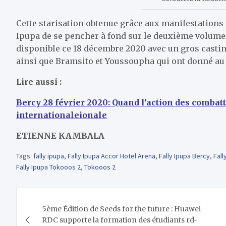
Cette starisation obtenue grâce aux manifestations
Ipupa de se pencher à fond sur le deuxième volume
disponible ce 18 décembre 2020 avec un gros casti
ainsi que Bramsito et Youssoupha qui ont donné au 
Lire aussi :
Bercy 28 février 2020: Quand l’action des combatt
internationaleionale
ETIENNE KAMBALA
Tags:
fally ipupa
,
Fally Ipupa Accor Hotel Arena
,
Fally Ipupa Bercy
,
Fall
Fally Ipupa Tokooos 2
,
Tokooos 2
Navigation
5ème Édition de Seeds for the future : Huawei
de
RDC supporte la formation des étudiants rd-