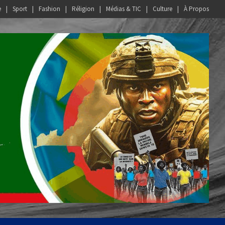
e
Sport
Fashion
Réligion
Médias & TIC
Culture
À Propos