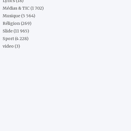
Lyrics
(18)
Médias & TIC
(1 702)
Musique
(5 564)
Réligion
(269)
Slide
(11 965)
Sport
(4 228)
video
(3)