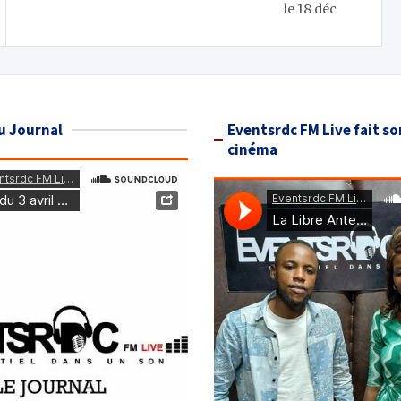
le 18 déc
u Journal
Eventsrdc FM Live fait so
cinéma