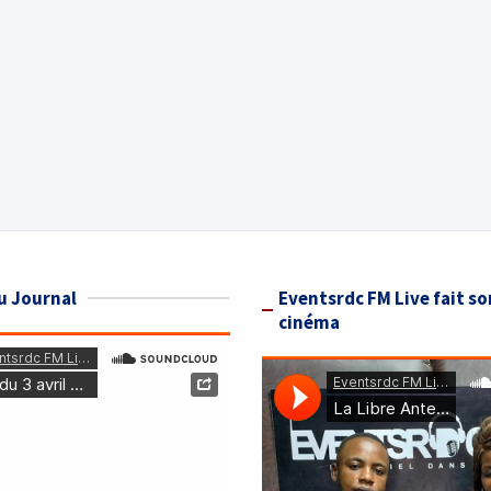
u Journal
Eventsrdc FM Live fait so
cinéma