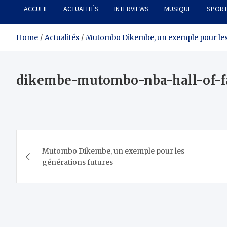
ACCUEIL
ACTUALITÉS
INTERVIEWS
MUSIQUE
SPOR
Home
Actualités
Mutombo Dikembe, un exemple pour les
dikembe-mutombo-nba-hall-of-f
Navigation
Mutombo Dikembe, un exemple pour les
de
générations futures
l’article