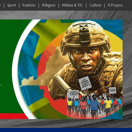
e
Sport
Fashion
Réligion
Médias & TIC
Culture
À Propos