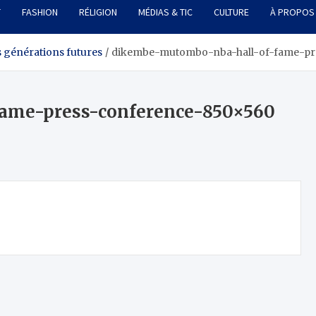
T
FASHION
RÉLIGION
MÉDIAS & TIC
CULTURE
À PROPOS
 générations futures
dikembe-mutombo-nba-hall-of-fame-pr
ame-press-conference-850×560