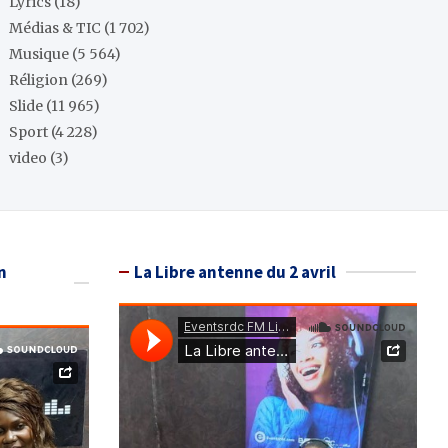
Lyrics
(18)
Médias & TIC
(1 702)
Musique
(5 564)
Réligion
(269)
Slide
(11 965)
Sport
(4 228)
video
(3)
n
La Libre antenne du 2 avril