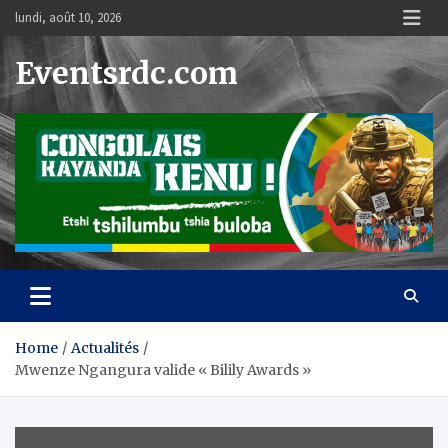
Skip
lundi, août 10, 2026
to
content
Eventsrdc.com
Home
Actualités
Mwenze Ngangura valide « Bilily Awards »