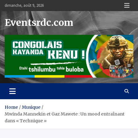
Skip
dimanche, août 9, 2026
to
content
Eventsrdc.com
Home
Musique
Mwinda Mannekin et Gaz Mawete : Un mood entraînant
dans « Technique »