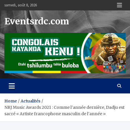
Skip
samedi, août 8, 2026
to
content
Eventsrdc.com
Home
Actualités
NRJ Music Awards 2021 : Comme l’année dernière, Dadju est
sacré « Artiste francophone masculin de l’année »