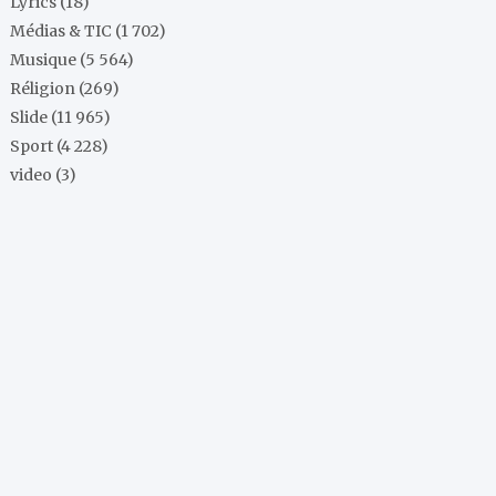
Lyrics
(18)
Médias & TIC
(1 702)
Musique
(5 564)
Réligion
(269)
Slide
(11 965)
Sport
(4 228)
video
(3)