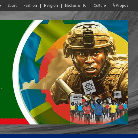
e
Sport
Fashion
Réligion
Médias & TIC
Culture
À Propos