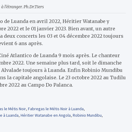
à l’étranger. Ph.Dr.Tiers
co de Luanda en avril 2022, Héritier Watanabe y
 2022 et le 01 janvier 2023. Bien avant, un autre
ra deux concerts les 03 et 04 décembre 2022 toujours
evient 6 ans après.
 Ciné Atlantico de Luanda 9 mois après. Le chanteur
embre 2022. Une semaine plus tard, soit le dimanche
o Alvalade toujours à Luanda. Enfin Robinio Mundibu
s la capitale angolaise. Le 23 octobre 2022 au Tudilu
tobre 2022 au Campo Do Palanca.
s le Métis Noir
,
Fabregas le Métis Noir à Luanda
,
be à Luanda
,
Héritier Watanabe en Angola
,
Robinio Mundibu
,