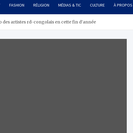
T
FASHION
RÉLIGION
MÉDIAS & TIC
CULTURE
À PROPOS
 des artistes rd-congolais en cette fin d’année