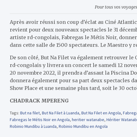
Pour tous vos voyages 
Après avoir réussi son coup d’éclat au Ciné Atlanti
revient pour deux nouveaux spectacles le 31 décembre
artiste rd-congolais, Fabregas le Métis Noir, donne
dans cette salle de 1500 spectateurs. Le Maestro y r
De son côté, But Na Filet va également retrouver le
rd-congolais y livrera un concert le samedi 12 nov
20 novembre 2022, il prendra d’assaut la Piscina D
donnera également pour sa part deux spectacles dan
Show Place et une semaine plus tard, soit le 30 oc
CHADRACK MPERENG
Tags:
But na filet
,
But Na Filet à Luanda
,
But Na Filet en Angola
,
Fabrega
Fabregas le Métis Noir en Angola
,
heritier watanabe
,
Héritier Watana
Robinio Mundibu à Luanda
,
Robinio Mundibu en Angola