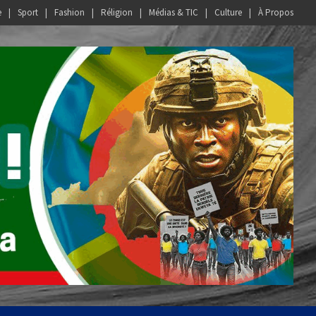
e
Sport
Fashion
Réligion
Médias & TIC
Culture
À Propos