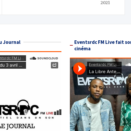
2021
u Journal
Eventsrdc FM Live fait so
cinéma