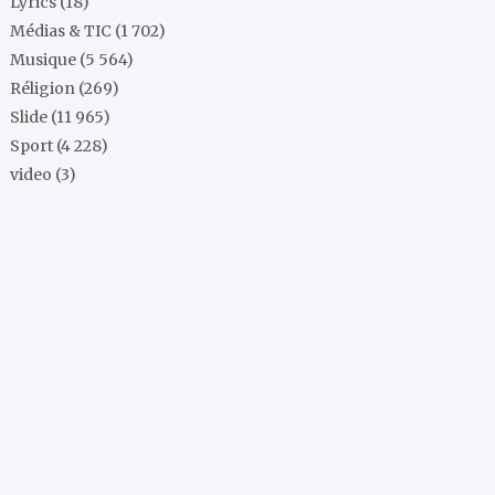
Lyrics
(18)
Médias & TIC
(1 702)
Musique
(5 564)
Réligion
(269)
Slide
(11 965)
Sport
(4 228)
video
(3)