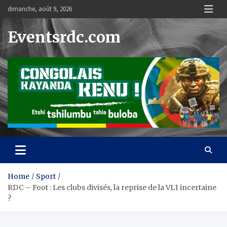
Skip
dimanche, août 9, 2026
to
content
Eventsrdc.com
Home
Sport
RDC – Foot : Les clubs divisés, la reprise de la VL1 incertaine
?