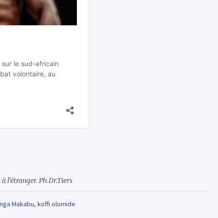
à l’étranger. Ph.Dr.Tiers
lunga Makabu
,
koffi olomide