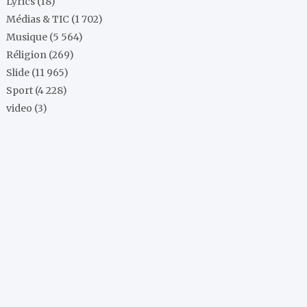
Lyrics
(18)
Médias & TIC
(1 702)
Musique
(5 564)
Réligion
(269)
Slide
(11 965)
Sport
(4 228)
video
(3)