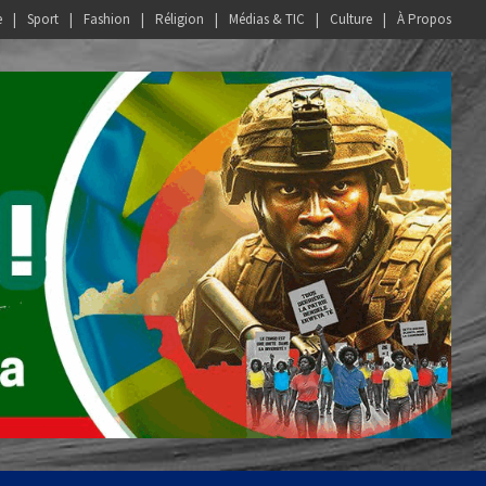
e
Sport
Fashion
Réligion
Médias & TIC
Culture
À Propos