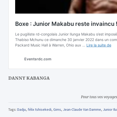
DANNY KABANGA
Pour tous vos voyages 
Tags:
Dadju
,
félix tshisekedi
,
Gims
,
Jean-Claude Van Damme
,
Junior I