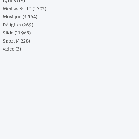
Lyrics
(18)
Médias & TIC
(1 702)
Musique
(5 564)
Réligion
(269)
Slide
(11 965)
Sport
(4 228)
video
(3)