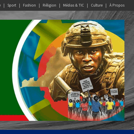
e
Sport
Fashion
Réligion
Médias & TIC
Culture
À Propos