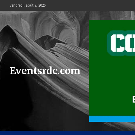
Skip
vendredi, août 7, 2026
to
content
Eventsrdc.com