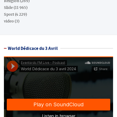
Réligion
(269)
Slide
(11 965)
Sport
(4 229)
video
(3)
World Dédicace du 3 Avril