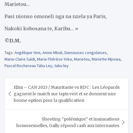
Marietou…
Pasi nionso omoneli nga na nzela ya Paris,
Nakoki kobosana te, Karibu… »
©D.M.
Tags:
Angélique Yeni
,
Annie Mbuli
,
Danseuses congolaises
,
Marie-Claire Saïdi
,
Marie-Thérèse Yoka
,
Marietou
,
Mariette Mpowa
,
Pascal Rochereau Tabu Ley
,
tabu ley
Navigation
Elim – CAN 2023 / Mauritanie vs RDC : Les Léopards
de
gagnent le match sur tapis vert et se donnent une
l’article
bonne option pour la qualification
Shooting “polémique” et insinuations
homosexuelles, Gally répond cash aux internautes