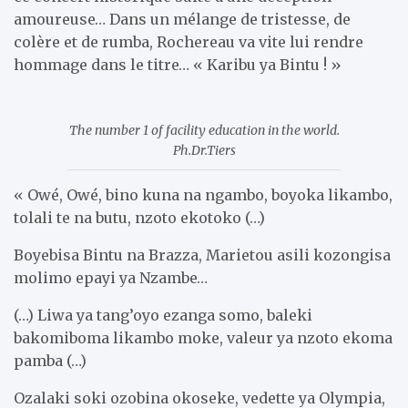
amoureuse… Dans un mélange de tristesse, de
colère et de rumba, Rochereau va vite lui rendre
hommage dans le titre… « Karibu ya Bintu ! »
The number 1 of facility education in the world.
Ph.Dr.Tiers
« Owé, Owé, bino kuna na ngambo, boyoka likambo,
tolali te na butu, nzoto ekotoko (…)
Boyebisa Bintu na Brazza, Marietou asili kozongisa
molimo epayi ya Nzambe…
(…) Liwa ya tang’oyo ezanga somo, baleki
bakomiboma likambo moke, valeur ya nzoto ekoma
pamba (…)
Ozalaki soki ozobina okoseke, vedette ya Olympia,