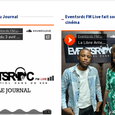
u Journal
Eventsrdc FM Live fait so
cinéma