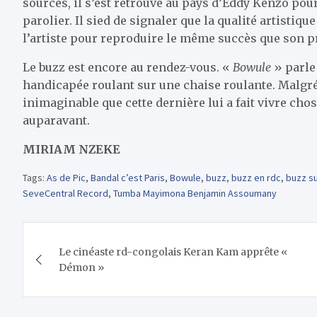
sources, il s’est retrouvé au pays d’Eddy Kenzo po
parolier. Il sied de signaler que la qualité artisti
l’artiste pour reproduire le même succès que son 
Le buzz est encore au rendez-vous. «
Bowule
» parle
handicapée roulant sur une chaise roulante. Malgré 
inimaginable que cette dernière lui a fait vivre chose
auparavant.
MIRIAM NZEKE
Tags:
As de Pic
,
Bandal c’est Paris
,
Bowule
,
buzz
,
buzz en rdc
,
buzz su
SeveCentral Record
,
Tumba Mayimona Benjamin Assoumany
Navigation
Le cinéaste rd-congolais Keran Kam apprête «
de
Démon »
l’article