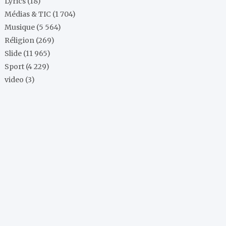
Lyrics
(18)
Médias & TIC
(1 704)
Musique
(5 564)
Réligion
(269)
Slide
(11 965)
Sport
(4 229)
video
(3)