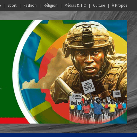
e
Sport
Fashion
Réligion
Médias & TIC
Culture
À Propos