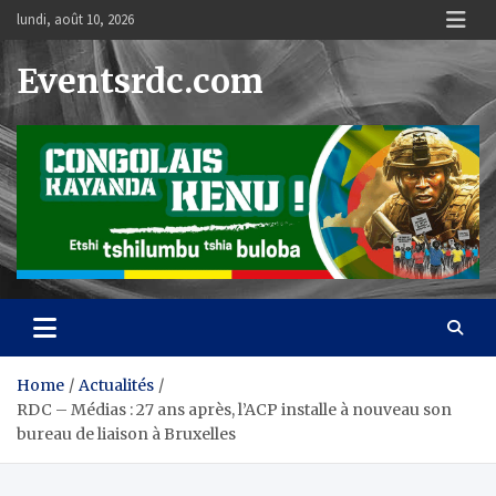
Skip
lundi, août 10, 2026
to
content
Eventsrdc.com
Home
Actualités
RDC – Médias : 27 ans après, l’ACP installe à nouveau son
bureau de liaison à Bruxelles