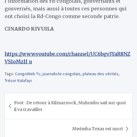
l’information des rd-congolais, gouvernants et
gouvernés, mais aussi à toutes ces personnes qui
ont choisi la Rd-Congo comme seconde patrie.
CINARDO KIVUILA
https://www.youtube.com/channel/UC6bgv3YaR8NZ
VS1oMzlf_u
Tags:
CongoWeb Tv
,
journaliste congolais
,
plateau des vérités
,
Trésor Kalafayi
Navigation
Foot : De retour à Kilmarnock, Mulumbu sait sur quoi
de
il va travailler
l’article
Mwimba Texas est mort