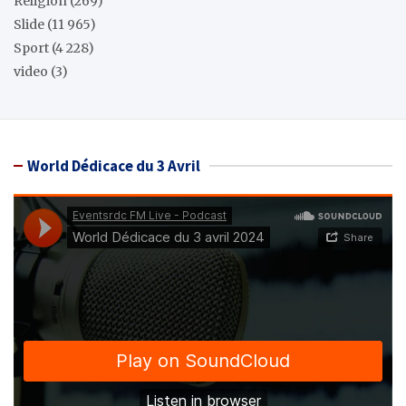
Réligion
(269)
Slide
(11 965)
Sport
(4 228)
video
(3)
World Dédicace du 3 Avril