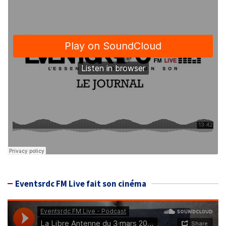
Eventsrdc FM Live fait son cinéma