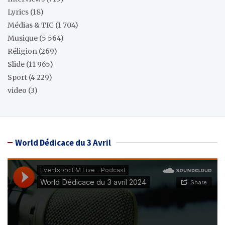
Lyrics
(18)
Médias & TIC
(1 704)
Musique
(5 564)
Réligion
(269)
Slide
(11 965)
Sport
(4 229)
video
(3)
World Dédicace du 3 Avril