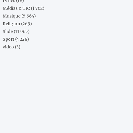
Lyrics
(18)
Médias & TIC
(1 702)
Musique
(5 564)
Réligion
(269)
Slide
(11 965)
Sport
(4 228)
video
(3)