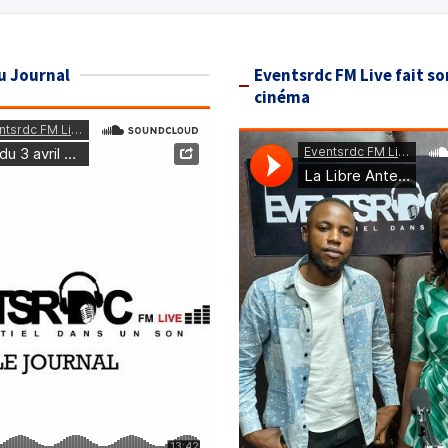
u Journal
Eventsrdc FM Live fait so
cinéma