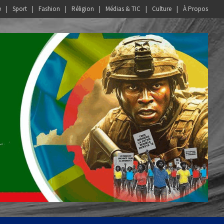
e
Sport
Fashion
Réligion
Médias & TIC
Culture
À Propos