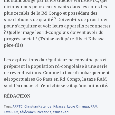
montant obligé par la Présidence via L’ARPTC, que
dirions-nous pour ceux vivants dans les coins les
plus reculés de la Rd-Congo et possédant des
smartphones de qualité ? Doivent-ils se prostituer
pour s’acquitter et voir leurs appareils reconnecter
? Quelle image les rd-congolais doivent avoir du
progrès social ? (Tshisekedi père-fils et Kibassa
père-fils)
Les explications du régulateur ne convainc pas et
préparent la population rd-congolaise à une série
de revendications. Comme la taxe d’embarquement
aéroportuaires Go Pass en Rd-Congo, la taxe RAM
sent l’arnaque et n’enrichisserait qu’une minorité.
RÉDACTION
Tags:
ARPTC
,
Christian Katende
,
Kibassa
,
Lydie Omanga
,
RAM
,
Taxe RAM
,
télécommunications
,
tshisekedi