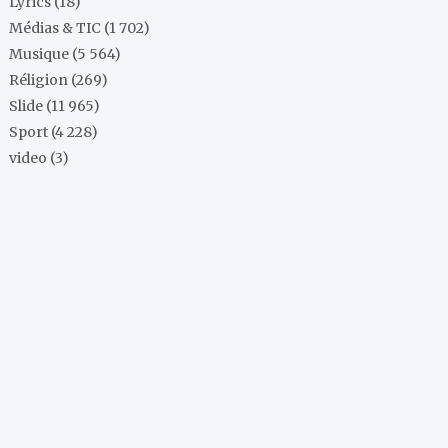
Lyrics
(18)
Médias & TIC
(1 702)
Musique
(5 564)
Réligion
(269)
Slide
(11 965)
Sport
(4 228)
video
(3)