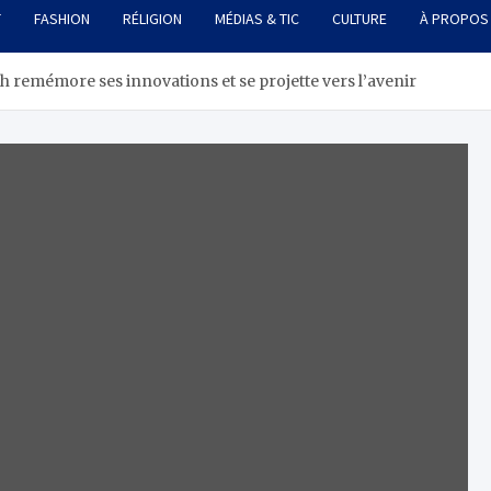
T
FASHION
RÉLIGION
MÉDIAS & TIC
CULTURE
À PROPOS
sh remémore ses innovations et se projette vers l’avenir