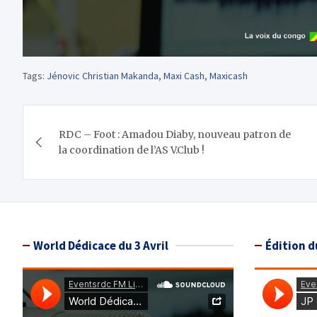
Tags:
Jénovic Christian Makanda
,
Maxi Cash
,
Maxicash
Navigation
RDC – Foot : Amadou Diaby, nouveau patron de
de
la coordination de l’AS V.Club !
l’article
World Dédicace du 3 Avril
Édition d