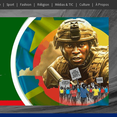
e
Sport
Fashion
Réligion
Médias & TIC
Culture
À Propos