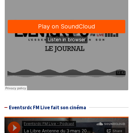
Eventsrdc FM Live fait son cinéma