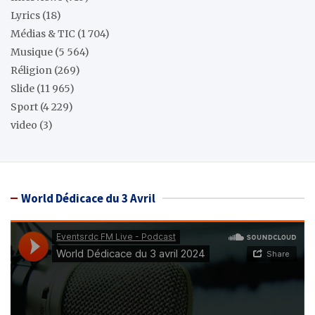
Lyrics
(18)
Médias & TIC
(1 704)
Musique
(5 564)
Réligion
(269)
Slide
(11 965)
Sport
(4 229)
video
(3)
World Dédicace du 3 Avril