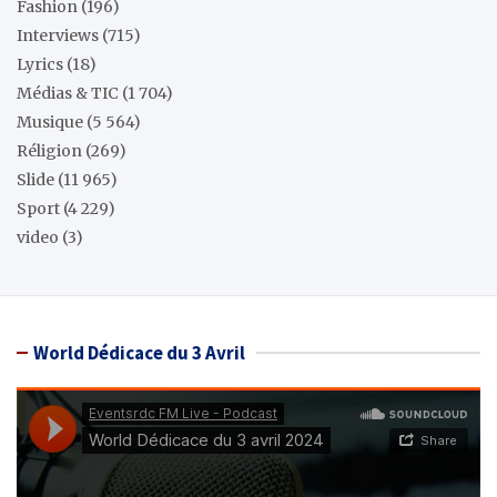
Fashion
(196)
Interviews
(715)
Lyrics
(18)
Médias & TIC
(1 704)
Musique
(5 564)
Réligion
(269)
Slide
(11 965)
Sport
(4 229)
video
(3)
World Dédicace du 3 Avril