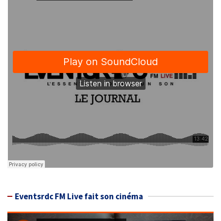
Eventsrdc FM Live fait son cinéma