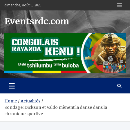
Skip
dimanche, août 9, 2026
to
content
Eventsrdc.com
Home
Actualités
Sondage: Dickson et Valdo mènent la danse dans la
chronique sportive