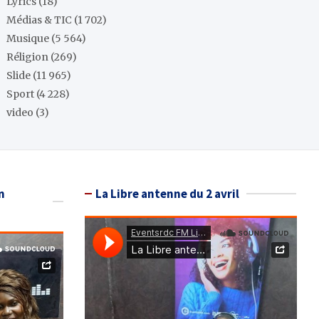
Lyrics
(18)
Médias & TIC
(1 702)
Musique
(5 564)
Réligion
(269)
Slide
(11 965)
Sport
(4 228)
video
(3)
n
La Libre antenne du 2 avril