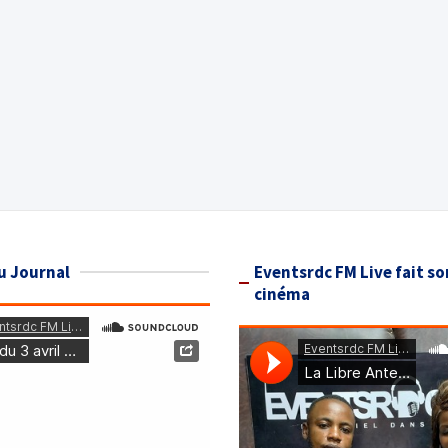
u Journal
Eventsrdc FM Live fait so
cinéma