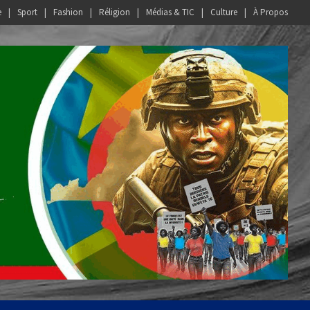
e
Sport
Fashion
Réligion
Médias & TIC
Culture
À Propos