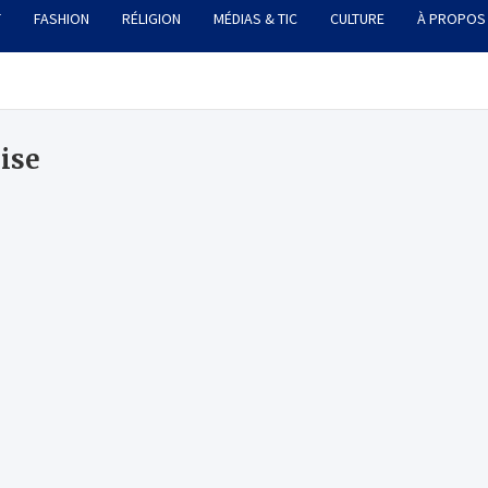
T
FASHION
RÉLIGION
MÉDIAS & TIC
CULTURE
À PROPOS
ise