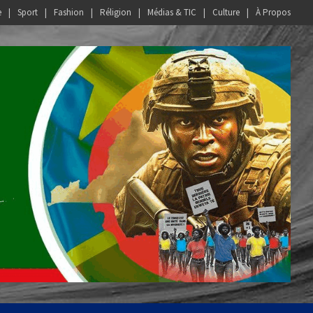
e
Sport
Fashion
Réligion
Médias & TIC
Culture
À Propos