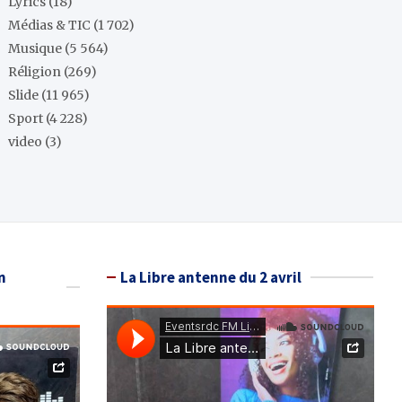
Lyrics
(18)
Médias & TIC
(1 702)
Musique
(5 564)
Réligion
(269)
Slide
(11 965)
Sport
(4 228)
video
(3)
n
La Libre antenne du 2 avril