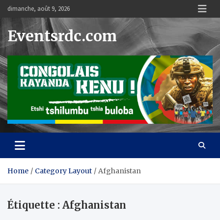
Skip
dimanche, août 9, 2026
to
content
Eventsrdc.com
Home
Category Layout
Afghanistan
Étiquette :
Afghanistan