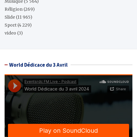
Musique
(5 564)
Réligion
(269)
Slide
(11 965)
Sport
(4 229)
video
(3)
World Dédicace du 3 Avril