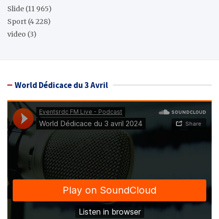
Slide
(11 965)
Sport
(4 228)
video
(3)
World Dédicace du 3 Avril