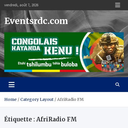
Skip
vendredi, août 7, 2026
to
content
Eventsrdc.com
Home
Category Layout
AfriRadio FM
Étiquette :
AfriRadio FM