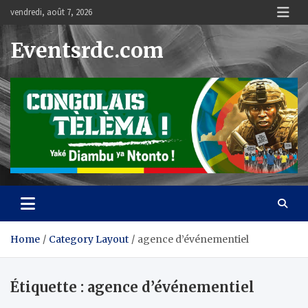
Skip
vendredi, août 7, 2026
to
content
Eventsrdc.com
Home
Category Layout
agence d’événementiel
Étiquette :
agence d’événementiel