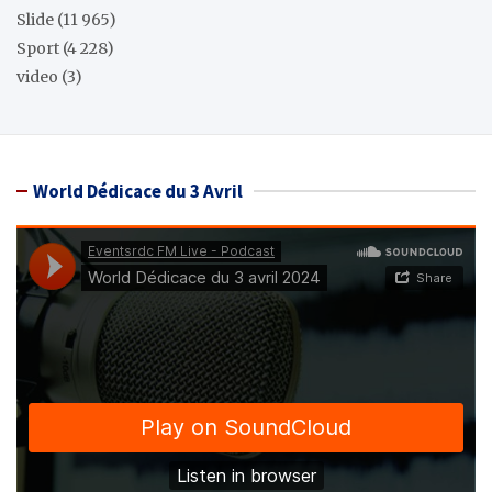
Slide
(11 965)
Sport
(4 228)
video
(3)
World Dédicace du 3 Avril