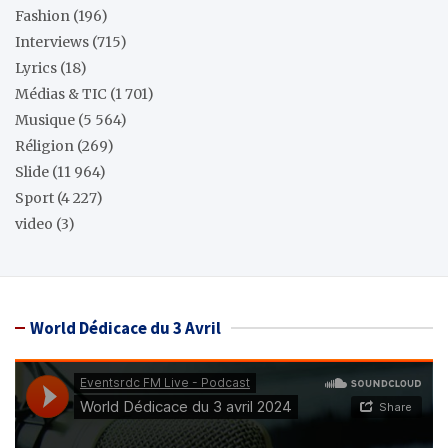
Fashion
(196)
Interviews
(715)
Lyrics
(18)
Médias & TIC
(1 701)
Musique
(5 564)
Réligion
(269)
Slide
(11 964)
Sport
(4 227)
video
(3)
World Dédicace du 3 Avril