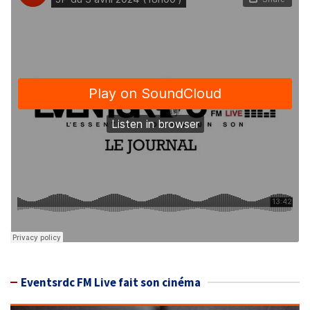
Eventsrdc FM Live fait son cinéma