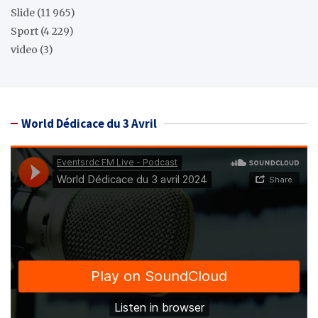
Slide
(11 965)
Sport
(4 229)
video
(3)
World Dédicace du 3 Avril