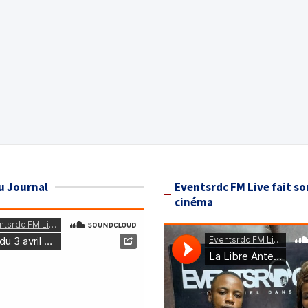
u Journal
Eventsrdc FM Live fait so
cinéma