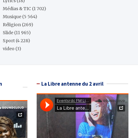
Lyrics
(18)
Médias & TIC
(1 702)
Musique
(5 564)
Réligion
(269)
Slide
(11 965)
Sport
(4 228)
video
(3)
n
La Libre antenne du 2 avril