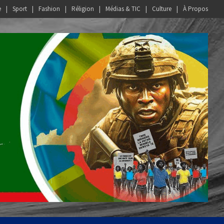
e
Sport
Fashion
Réligion
Médias & TIC
Culture
À Propos