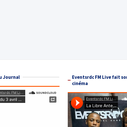
u Journal
Eventsrdc FM Live fait so
cinéma