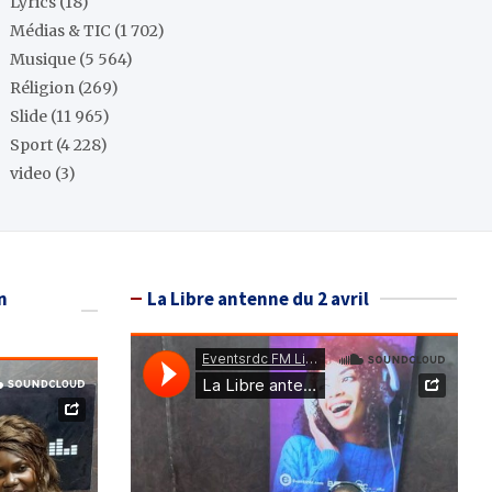
Lyrics
(18)
Médias & TIC
(1 702)
Musique
(5 564)
Réligion
(269)
Slide
(11 965)
Sport
(4 228)
video
(3)
n
La Libre antenne du 2 avril