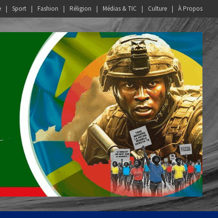
e
Sport
Fashion
Réligion
Médias & TIC
Culture
À Propos