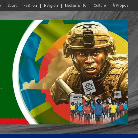
e
Sport
Fashion
Réligion
Médias & TIC
Culture
À Propos