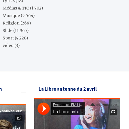
Lyrics
(18)
Médias & TIC
(1 702)
Musique
(5 564)
Réligion
(269)
Slide
(11 965)
Sport
(4 228)
video
(3)
n
La Libre antenne du 2 avril