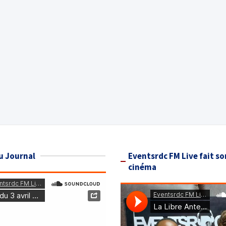
u Journal
Eventsrdc FM Live fait so
cinéma