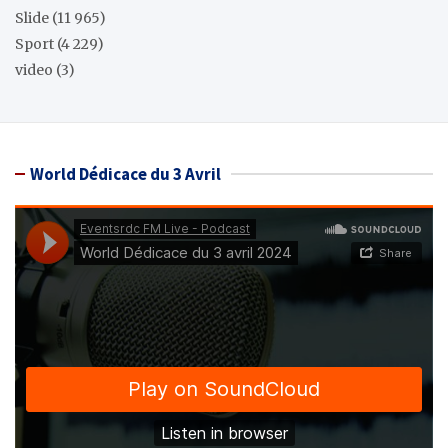
Slide
(11 965)
Sport
(4 229)
video
(3)
World Dédicace du 3 Avril