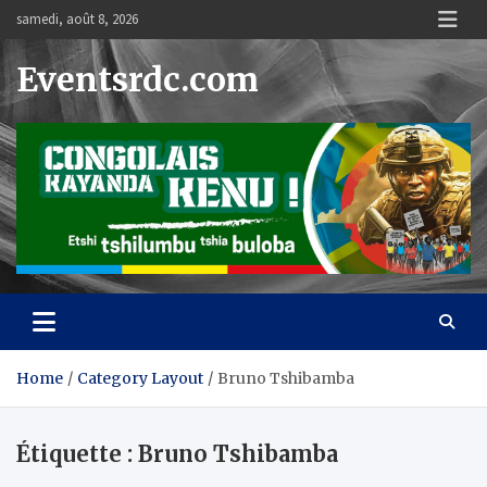
Skip
samedi, août 8, 2026
to
content
Eventsrdc.com
Home
Category Layout
Bruno Tshibamba
Étiquette :
Bruno Tshibamba