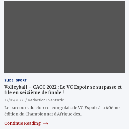
SLIDE
SPORT
Volleyball – CACC 2022 : Le VC Espoir se surpasse et
file en seizième de finale !
12/05/2022
Redaction Eventsrdc
Le parcours du club rd-congolais de VC Espoir à la 40ème
édition du Championnat d’Afrique des…
Continue Reading