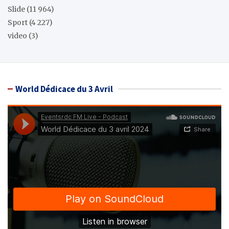
Slide
(11 964)
Sport
(4 227)
video
(3)
World Dédicace du 3 Avril