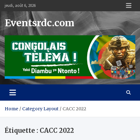
Skip
jeudi, août 6, 2026
to
content
Eventsrdc.com
Home
Category Layout
CACC 2022
Étiquette :
CACC 2022