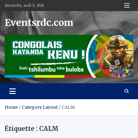
Skip
dimanche, août 9, 2026
to
content
Eventsrdc.com
Home
Category Layout
CALM
Étiquette :
CALM