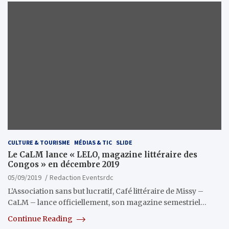
CULTURE & TOURISME
MÉDIAS & TIC
SLIDE
Le CaLM lance « LELO, magazine littéraire des
Congos » en décembre 2019
05/09/2019
Redaction Eventsrdc
L’Association sans but lucratif, Café littéraire de Missy –
CaLM – lance officiellement, son magazine semestriel…
Continue Reading