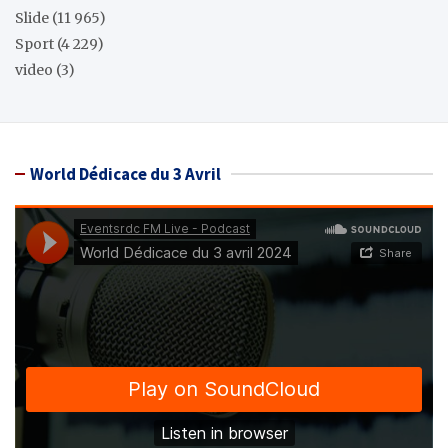
Slide
(11 965)
Sport
(4 229)
video
(3)
World Dédicace du 3 Avril