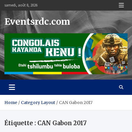
Skip
samedi, août 8, 2026
to
content
Eventsrdc.com
Home
Category Layout
CAN Gabon 2017
Étiquette :
CAN Gabon 2017