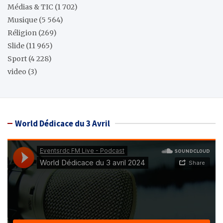
Médias & TIC
(1 702)
Musique
(5 564)
Réligion
(269)
Slide
(11 965)
Sport
(4 228)
video
(3)
World Dédicace du 3 Avril