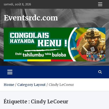
Skip
samedi, août 8, 2026
to
content
Eventsrdc.com
Home
Category Layout
Cindy LeCoeur
Étiquette :
Cindy LeCoeur