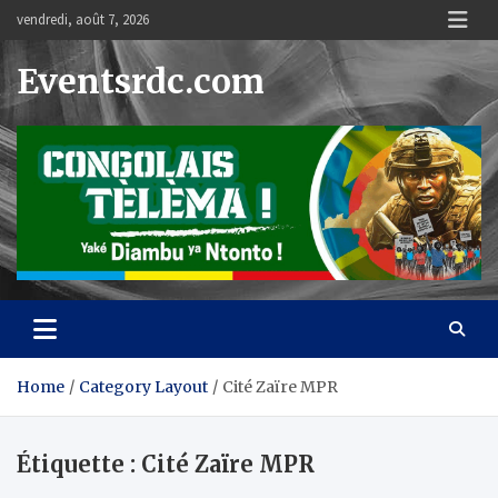
Skip
vendredi, août 7, 2026
to
content
Eventsrdc.com
Home
Category Layout
Cité Zaïre MPR
Étiquette :
Cité Zaïre MPR