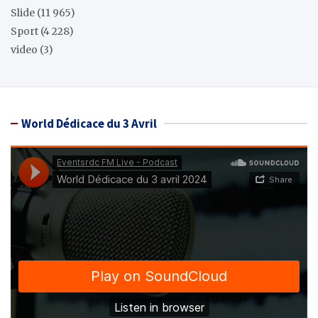
Slide
(11 965)
Sport
(4 228)
video
(3)
World Dédicace du 3 Avril