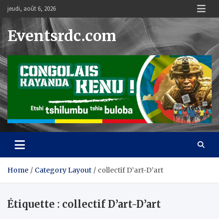
Skip
jeudi, août 6, 2026
to
content
Eventsrdc.com
Home
Category Layout
collectif D’art-D’art
Étiquette :
collectif D’art-D’art