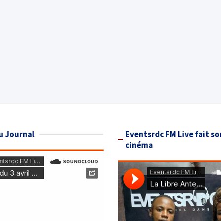
u Journal
Eventsrdc FM Live fait so
cinéma