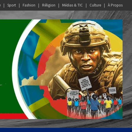
e
Sport
Fashion
Réligion
Médias & TIC
Culture
À Propos