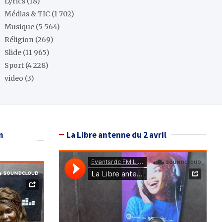
Lyrics
(18)
Médias & TIC
(1 702)
Musique
(5 564)
Réligion
(269)
Slide
(11 965)
Sport
(4 228)
video
(3)
n
La Libre antenne du 2 avril