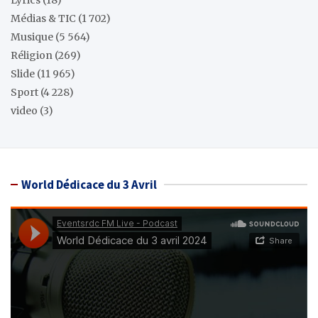
Médias & TIC
(1 702)
Musique
(5 564)
Réligion
(269)
Slide
(11 965)
Sport
(4 228)
video
(3)
World Dédicace du 3 Avril