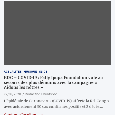
ACTUALITÉS
MUSIQUE
SLIDE
RDC – COVID-19 : Fally Ipupa Foundation vole au
secours des plus démunis avec la campagne «
Aidons les nôtres »
22/03/2020
Redaction Eventsrdc
L’épidémie de Coronavirus (COVID-19) affecte la Rd-Congo
avec actuellement 30 cas confirmés positifs et 2 décès.…
Continue Reading