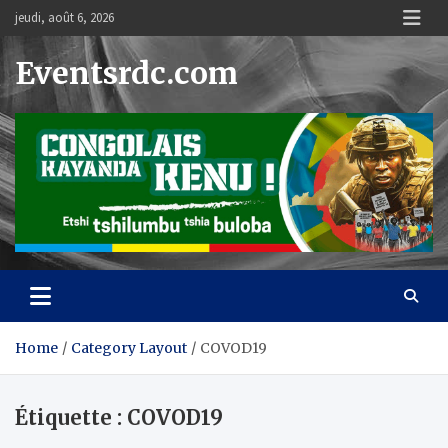
Skip
jeudi, août 6, 2026
to
content
Eventsrdc.com
Home
Category Layout
COVOD19
Étiquette :
COVOD19