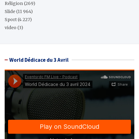
Réligion
(269)
Slide
(11 964)
Sport
(4 227)
video
(3)
World Dédicace du 3 Avril