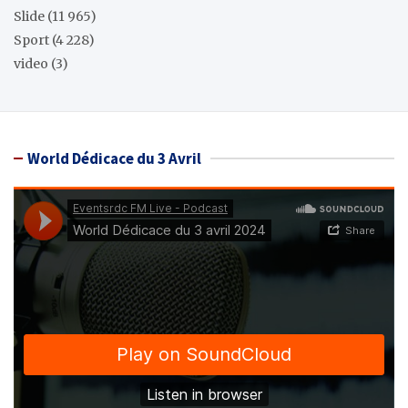
Slide
(11 965)
Sport
(4 228)
video
(3)
World Dédicace du 3 Avril