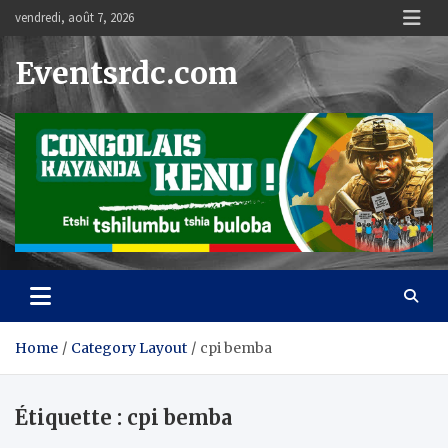
Skip
vendredi, août 7, 2026
to
content
Eventsrdc.com
Home
Category Layout
cpi bemba
Étiquette :
cpi bemba