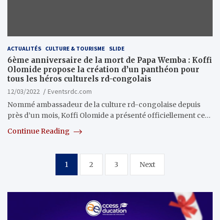
ACTUALITÉS
CULTURE & TOURISME
SLIDE
6ème anniversaire de la mort de Papa Wemba : Koffi
Olomide propose la création d’un panthéon pour
tous les héros culturels rd-congolais
12/03/2022
Eventsrdc.com
Nommé ambassadeur de la culture rd-congolaise depuis
près d’un mois, Koffi Olomide a présenté officiellement ce…
Continue Reading
Pagination
1
2
3
Next
des
publications