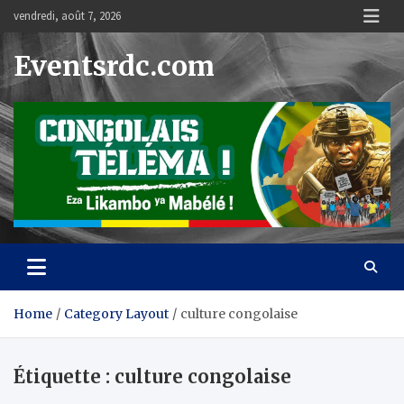
Skip
vendredi, août 7, 2026
to
content
Eventsrdc.com
Home
Category Layout
culture congolaise
Étiquette :
culture congolaise