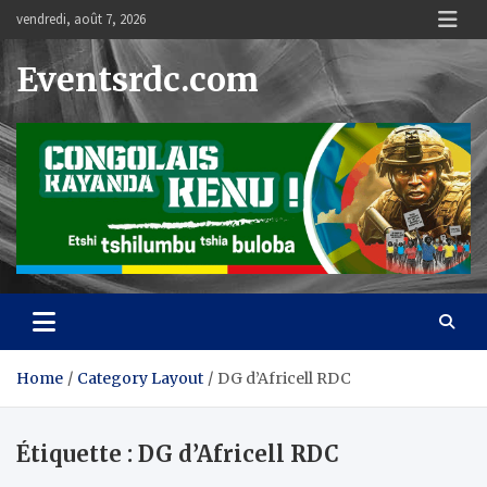
Skip
vendredi, août 7, 2026
to
content
Eventsrdc.com
Home
Category Layout
DG d’Africell RDC
Étiquette :
DG d’Africell RDC