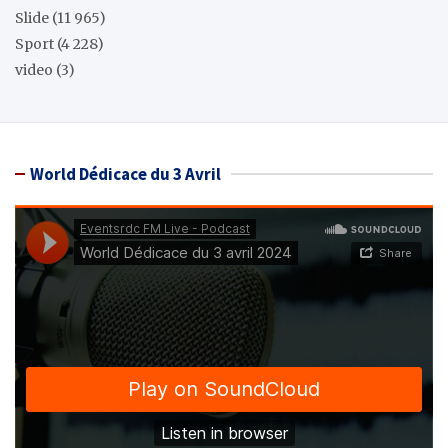
Slide
(11 965)
Sport
(4 228)
video
(3)
World Dédicace du 3 Avril