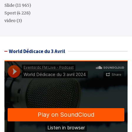
Slide
(11 965)
Sport
(4 228)
video
(3)
World Dédicace du 3 Avril