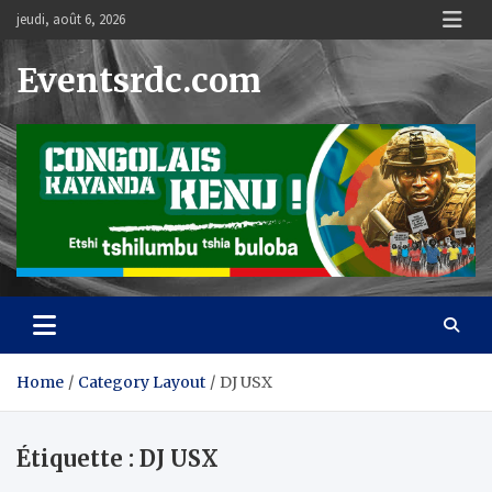
Skip
jeudi, août 6, 2026
to
content
Eventsrdc.com
Home
Category Layout
DJ USX
Étiquette :
DJ USX