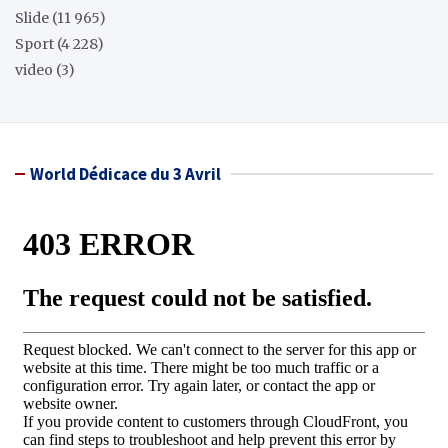
Slide
(11 965)
Sport
(4 228)
video
(3)
World Dédicace du 3 Avril