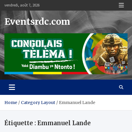
Skip
vendredi, août 7, 2026
to
content
Eventsrdc.com
Home
Category Layout
Emmanuel Lande
Étiquette :
Emmanuel Lande