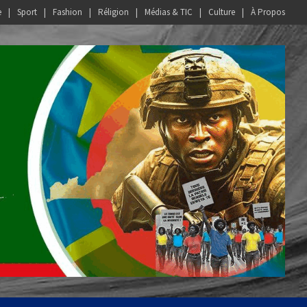
e
Sport
Fashion
Réligion
Médias & TIC
Culture
À Propos