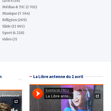
Lyrics
(18)
Médias & TIC
(1 702)
Musique
(5 564)
Réligion
(269)
Slide
(11 965)
Sport
(4 228)
video
(3)
n
La Libre antenne du 2 avril