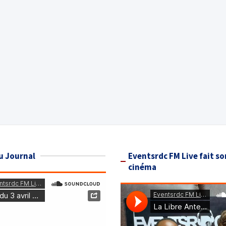
u Journal
Eventsrdc FM Live fait so
cinéma