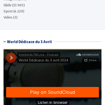
Slide
(11 965)
Sport
(4 229)
video
(3)
World Dédicace du 3 Avril