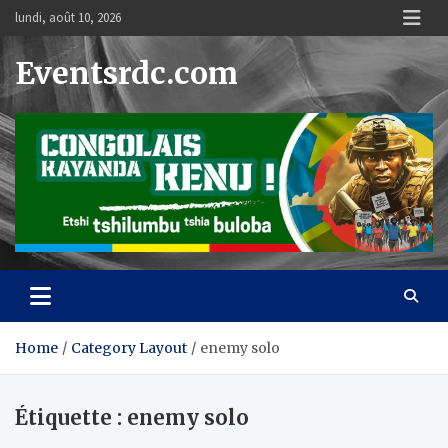
Skip
lundi, août 10, 2026
to
content
Eventsrdc.com
Home
Category Layout
enemy solo
Étiquette :
enemy solo