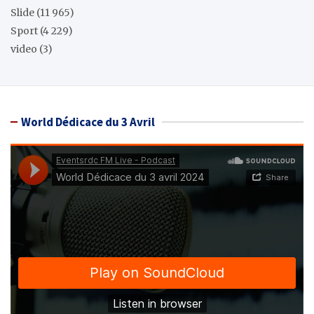
Slide
(11 965)
Sport
(4 229)
video
(3)
World Dédicace du 3 Avril