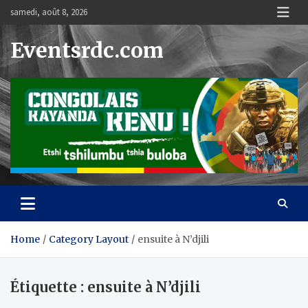
Skip
samedi, août 8, 2026
to
content
Eventsrdc.com
Home
Category Layout
ensuite à N’djili
Étiquette :
ensuite à N’djili