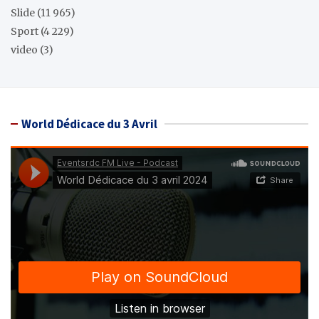
Slide
(11 965)
Sport
(4 229)
video
(3)
World Dédicace du 3 Avril