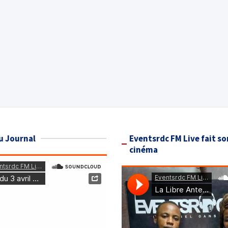
u Journal
Eventsrdc FM Live fait so
cinéma