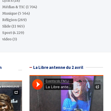
Lyrics
(18)
Médias & TIC
(1 704)
Musique
(5 564)
Réligion
(269)
Slide
(11 965)
Sport
(4 229)
video
(3)
n
La Libre antenne du 2 avril