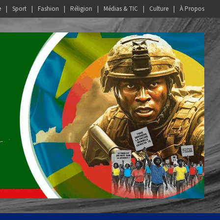
e
Sport
Fashion
Réligion
Médias & TIC
Culture
À Propos